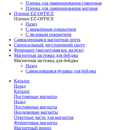
Пленка для ламинирования глянцевая
Пленка для ламинирования матовая
Пленки EZ-OFFICE
Пленки EZ-OFFICE
Назад
С маркерным покрытием
С меловым покрытием
Самоклеющаяся магнитная лента
Сверхсильный двусторонний скотч
Феррошит (магнитомягкое железо)
Магнитная застежка для бейджа
Магнитная застежка для бейджа
Назад
Самоклеящаяся булавка для бейджа
Каталог
Назад
Каталог
Постоянные магниты
Назад
Постоянные магниты
Неодимовые магниты
Ответные части для магнитов
Ферритовые магниты
Магнитный винил