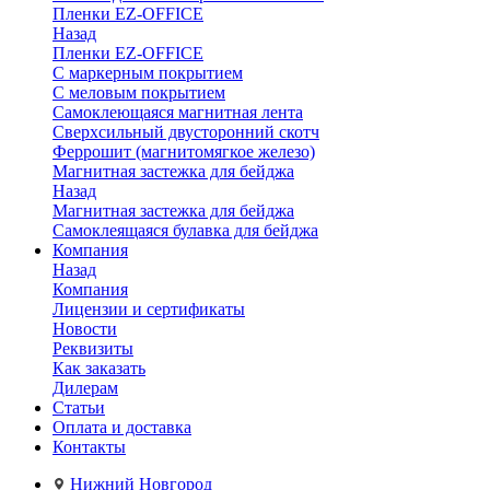
Пленки EZ-OFFICE
Назад
Пленки EZ-OFFICE
С маркерным покрытием
С меловым покрытием
Самоклеющаяся магнитная лента
Сверхсильный двусторонний скотч
Феррошит (магнитомягкое железо)
Магнитная застежка для бейджа
Назад
Магнитная застежка для бейджа
Самоклеящаяся булавка для бейджа
Компания
Назад
Компания
Лицензии и сертификаты
Новости
Реквизиты
Как заказать
Дилерам
Статьи
Оплата и доставка
Контакты
Нижний Новгород