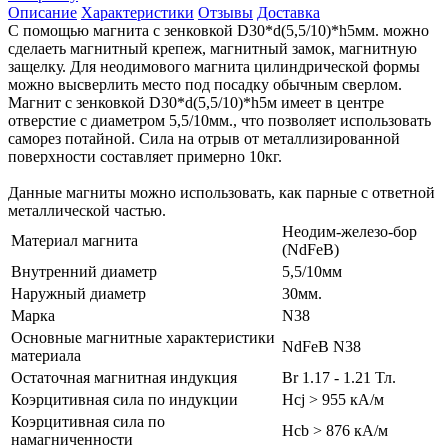
Описание
Характеристики
Отзывы
Доставка
С помощью магнита с зенковкой D30*d(5,5/10)*h5мм. можно
сделаеть магнитный крепеж, магнитный замок, магнитную
защелку. Для неодимового магнита цилиндрической формы
можно высверлить место под посадку обычным сверлом.
Магнит с зенковкой D30*d(5,5/10)*h5м имеет в центре
отверстие с диаметром 5,5/10мм., что позволяет использовать
саморез потайной. Сила на отрыв от металлизированной
поверхности составляет примерно 10кг.
Данные магниты можно использовать, как парные с ответной
металлической частью.
Неодим-железо-бор
Материал магнита
(NdFeB)
Внутренний диаметр
5,5/10мм
Наружный диаметр
30мм.
Марка
N38
Основные магнитные характеристики
NdFeB N38
материала
Остаточная магнитная индукция
Br 1.17 - 1.21 Тл.
Коэрцитивная сила по индукции
Hcj > 955 кА/м
Коэрцитивная сила по
Hcb > 876 кА/м
намагниченности