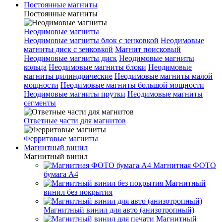
Постоянные магниты
Постоянные магниты
Неодимовые магниты
Неодимовые магниты блок с зенковкой
Неодимовые
магниты диск с зенковкой
Магнит поисковый
Неодимовые магниты диск
Неодимовые магниты
кольца
Неодимовые магниты блоки
Неодимовые
магниты цилиндрические
Неодимовые магниты малой
мощности
Неодимовые магниты большой мощности
Неодимовые магниты прутки
Неодимовые магниты
сегменты
Ответные части для магнитов
Ферритовые магниты
Магнитный винил
Магнитный винил
Магнитная ФОТО
бумага А4
Магнитный
винил без покрытия
Магнитный винил для авто (анизотропный)
Магнитный