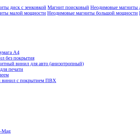
иты диск с зенковкой
Магнит поисковый
Неодимовые магниты 
иты малой мощности
Неодимовые магниты большой мощности
умага А4
л без покрытия
итный винил для авто (анизотропный)
для печати
леем
 винил с покрытием ПВХ
o-Mag