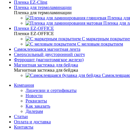
Пленка EZ-Cling
Пленка для термоламинации
Пленка для термоламинации
Пленка для
Пленка для 
Пленки EZ-OFFICE
Пленки EZ-OFFICE
С маркерным покрытие
С меловым покрытием
Самоклеющаяся магнитная лента
Сверхсильный двусторонний скотч
Феррошит (магнитомягкое железо)
Магнитная застежка для бейджа
Магнитная застежка для бейджа
Самоклеящаяс
Компания
Лицензии и сертификаты
Новости
Реквизиты
Как заказать
Дилерам
Статьи
Оплата и доставка
Контакты