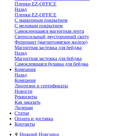
Пленки EZ-OFFICE
Назад
Пленки EZ-OFFICE
С маркерным покрытием
С меловым покрытием
Самоклеющаяся магнитная лента
Сверхсильный двусторонний скотч
Феррошит (магнитомягкое железо)
Магнитная застежка для бейджа
Назад
Магнитная застежка для бейджа
Самоклеящаяся булавка для бейджа
Компания
Назад
Компания
Лицензии и сертификаты
Новости
Реквизиты
Как заказать
Дилерам
Статьи
Оплата и доставка
Контакты
Нижний Новгород