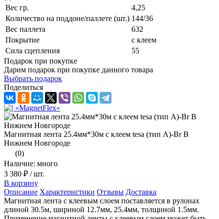
Вес гр.
4,25
Количество на поддоне/паллете (шт.)
144/36
Вес паллета
632
Покрытие
с клеем
Сила сцепления
55
Подарок при покупке
Дарим подарок при покупке данного товара
Выбрать подарок
Поделиться
Магнитная лента 25.4мм*30м с клеем tesa (тип A)-Br В
Нижнем Новгороде
(0)
Наличие: много
3 380 ₽
/ шт.
В корзину
Описание
Характеристики
Отзывы
Доставка
Магнитная лента с клеевым слоем поставляется в рулонах
длиной 30.5м, шириной 12.7мм, 25.4мм, толщиной 1.5мм.
Применение магнитной ленты с клеевым слоем может быть