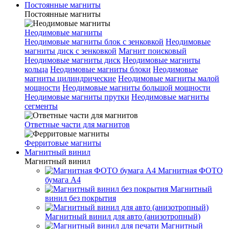
Постоянные магниты
Постоянные магниты
Неодимовые магниты
Неодимовые магниты блок с зенковкой
Неодимовые
магниты диск с зенковкой
Магнит поисковый
Неодимовые магниты диск
Неодимовые магниты
кольца
Неодимовые магниты блоки
Неодимовые
магниты цилиндрические
Неодимовые магниты малой
мощности
Неодимовые магниты большой мощности
Неодимовые магниты прутки
Неодимовые магниты
сегменты
Ответные части для магнитов
Ферритовые магниты
Магнитный винил
Магнитный винил
Магнитная ФОТО
бумага А4
Магнитный
винил без покрытия
Магнитный винил для авто (анизотропный)
Магнитный