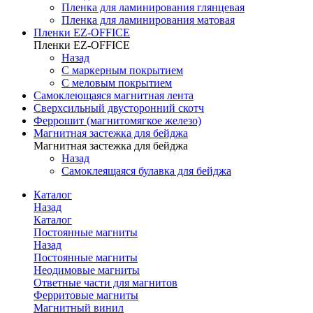
Пленка для ламинирования глянцевая
Пленка для ламинирования матовая
Пленки EZ-OFFICE
Пленки EZ-OFFICE
Назад
С маркерным покрытием
С меловым покрытием
Самоклеющаяся магнитная лента
Сверхсильный двусторонний скотч
Феррошит (магнитомягкое железо)
Магнитная застежка для бейджа
Магнитная застежка для бейджа
Назад
Самоклеящаяся булавка для бейджа
Каталог
Назад
Каталог
Постоянные магниты
Назад
Постоянные магниты
Неодимовые магниты
Ответные части для магнитов
Ферритовые магниты
Магнитный винил